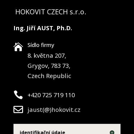
HOKOVIT CZECH s.r.o.
Ing. Jiří AUST, Ph.D.
Sídlo firmy

8. května 207,
Grygov, 783 73,
Czech Republic

+420 725 719 110

jaust(@)hokovit.cz
identifikační údaje