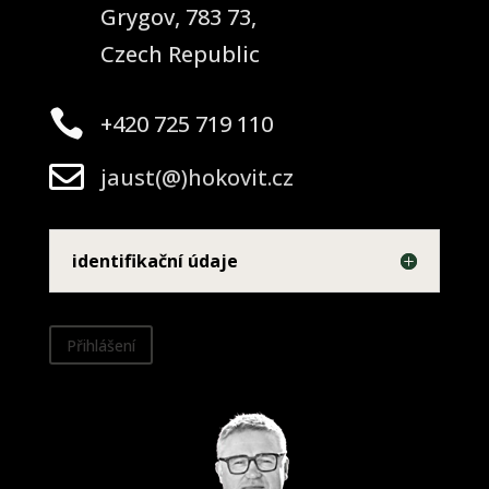
Grygov, 783 73,
Czech Republic

+420 725 719 110

jaust(@)hokovit.cz
identifikační údaje
Přihlášení