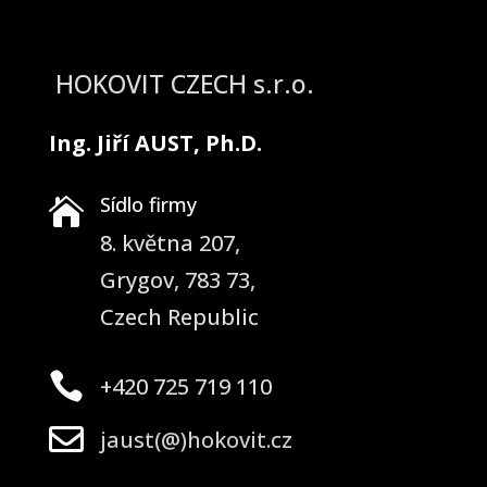
HOKOVIT CZECH s.r.o.
Ing. Jiří AUST, Ph.D.
Sídlo firmy

8. května 207,
Grygov, 783 73,
Czech Republic

+420 725 719 110

jaust(@)hokovit.cz