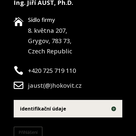
Ing. Jiří AUST, Ph.D.
Sídlo firmy

8. května 207,
Grygov, 783 73,
Czech Republic

+420 725 719 110

jaust(@)hokovit.cz
identifikační údaje
Přihlášení