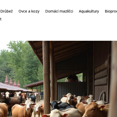
Drůbež
Ovce a kozy
Domácí mazlíčci
Aquakultury
Biopro
t