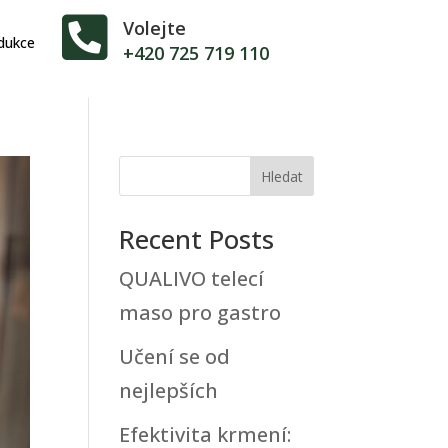

Volejte
dukce
+420 725 719 110
Hledat
Recent Posts
QUALIVO telecí
maso pro gastro
Učení se od
nejlepších
Efektivita krmení: