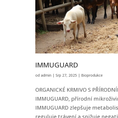
IMMUGUARD
od
admin
|
Srp 27, 2025
|
Bioprodukce
ORGANICKÉ KRMIVO S PŘÍRODNÍM
IMMUGUARD, přírodní mikroživin
IMMUGUARD zlepšuje metabolismu
reguluje trávení a snižuje negati